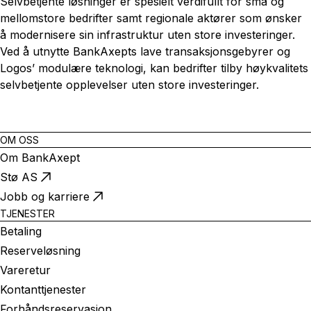
Selvbetjente løsninger er spesielt verdifullt for små og
mellomstore bedrifter samt regionale aktører som ønsker
å modernisere sin infrastruktur uten store investeringer.
Ved å utnytte BankAxepts lave transaksjonsgebyrer og
Logos’ modulære teknologi, kan bedrifter tilby høykvalitets
selvbetjente opplevelser uten store investeringer.
OM OSS
Om BankAxept
Stø AS
Jobb og karriere
TJENESTER
Betaling
Reserveløsning
Vareretur
Kontanttjenester
Forhåndsreservasjon