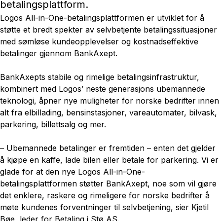
betalingsplattform.
Logos All-in-One-betalingsplattformen er utviklet for å
støtte et bredt spekter av selvbetjente betalingssituasjoner
med sømløse kundeopplevelser og kostnadseffektive
betalinger gjennom BankAxept.
BankAxepts stabile og rimelige betalingsinfrastruktur,
kombinert med Logos’ neste generasjons ubemannede
teknologi, åpner nye muligheter for norske bedrifter innen
alt fra elbillading, bensinstasjoner, vareautomater, bilvask,
parkering, billettsalg og mer.
– Ubemannede betalinger er fremtiden – enten det gjelder
å kjøpe en kaffe, lade bilen eller betale for parkering. Vi er
glade for at den nye Logos All-in-One-
betalingsplattformen støtter BankAxept, noe som vil gjøre
det enklere, raskere og rimeligere for norske bedrifter å
møte kundenes forventninger til selvbetjening, sier Kjetil
Bøe, leder for Betaling i Stø AS.