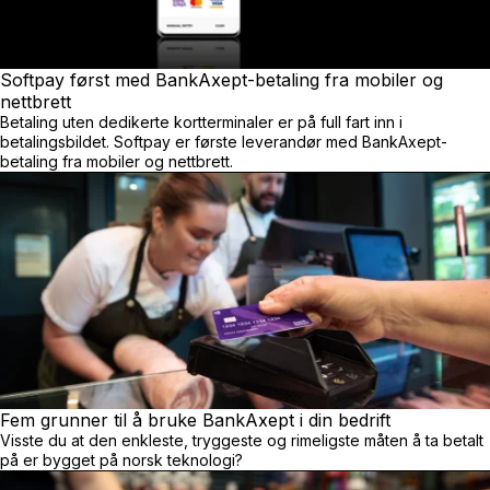
Softpay først med BankAxept-betaling fra mobiler og
nettbrett
Betaling uten dedikerte kortterminaler er på full fart inn i
betalingsbildet. Softpay er første leverandør med BankAxept-
betaling fra mobiler og nettbrett.
Fem grunner til å bruke BankAxept i din bedrift
Visste du at den enkleste, tryggeste og rimeligste måten å ta betalt
på er bygget på norsk teknologi?