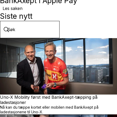
BankAxept i Apple Pay
Les saken
Siste nytt
Søk
Skriv for å søke
Uno-X Mobility først med BankAxept-tæpping på
ladestasjoner
Nå kan du tæppe kortet eller mobilen med BankAxept på
ladestasjonene til Uno-X.