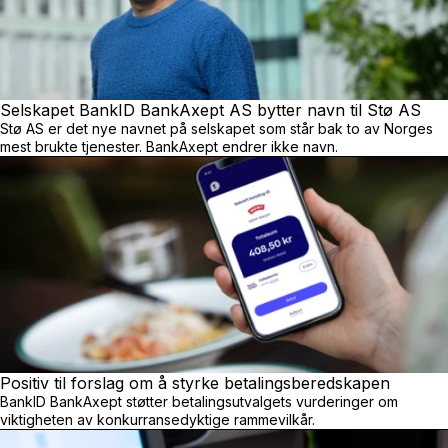
Selskapet BankID BankAxept AS bytter navn til Stø AS
Stø AS er det nye navnet på selskapet som står bak to av Norges
mest brukte tjenester. BankAxept endrer ikke navn.
Positiv til forslag om å styrke betalings
beredskapen
BankID BankAxept støtter betalingsutvalgets vurderinger om
viktigheten av konkurransedyktige rammevilkår.