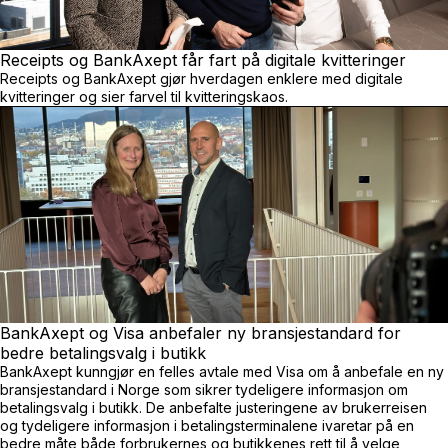
Receipts og BankAxept får fart på digitale kvitteringer
Receipts og BankAxept gjør hverdagen enklere med digitale
kvitteringer og sier farvel til kvitteringskaos.
BankAxept og Visa anbefaler ny bransjestandard for
bedre betalingsvalg i butikk
BankAxept kunngjør en felles avtale med Visa om å anbefale en ny
bransjestandard i Norge som sikrer tydeligere informasjon om
betalingsvalg i butikk. De anbefalte justeringene av brukerreisen
og tydeligere informasjon i betalingsterminalene ivaretar på en
bedre måte både forbrukernes og butikkenes rett til å velge