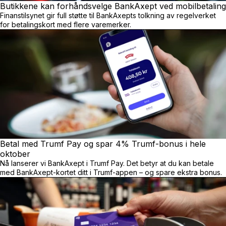
Butikkene kan forhånds
velge BankAxept ved mobilbetaling
Finanstilsynet gir full støtte til BankAxepts tolkning av regelverket
for betalingskort med flere varemerker.
Betal med Trumf Pay og spar 4% Trumf-bonus i hele
oktober
Nå lanserer vi BankAxept i Trumf Pay. Det betyr at du kan betale
med BankAxept-kortet ditt i Trumf-appen – og spare ekstra bonus.