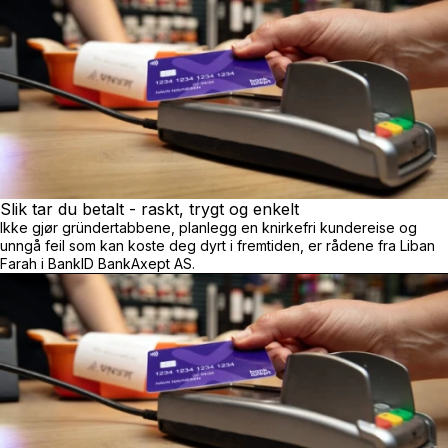
Slik tar du betalt - raskt, trygt og enkelt
Ikke gjør gründertabbene, planlegg en knirkefri kundereise og
unngå feil som kan koste deg dyrt i fremtiden, er rådene fra Liban
Farah i BankID BankAxept AS.