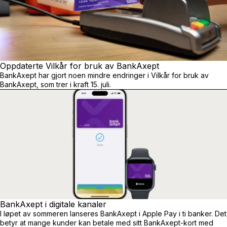
Oppdaterte Vilkår for bruk av BankAxept
BankAxept har gjort noen mindre endringer i Vilkår for bruk av
BankAxept, som trer i kraft 15. juli.
BankAxept i digitale kanaler
I løpet av sommeren lanseres BankAxept i Apple Pay i ti banker. Det
betyr at mange kunder kan betale med sitt BankAxept-kort med