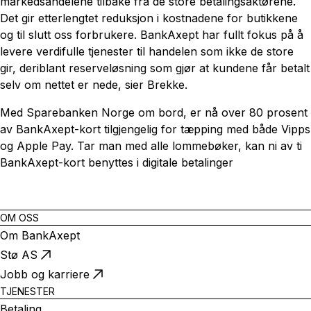
markedsandelene tilbake fra de store betalingsaktørene.
Det gir etterlengtet reduksjon i kostnadene for butikkene
og til slutt oss forbrukere. BankAxept har fullt fokus på å
levere verdifulle tjenester til handelen som ikke de store
gir, deriblant reserveløsning som gjør at kundene får betalt
selv om nettet er nede, sier Brekke.
Med Sparebanken Norge om bord, er nå over 80 prosent
av BankAxept-kort tilgjengelig for tæpping med både Vipps
og Apple Pay. Tar man med alle lommebøker, kan ni av ti
BankAxept-kort benyttes i digitale betalinger
OM OSS
Om BankAxept
Stø AS
Jobb og karriere
TJENESTER
Betaling